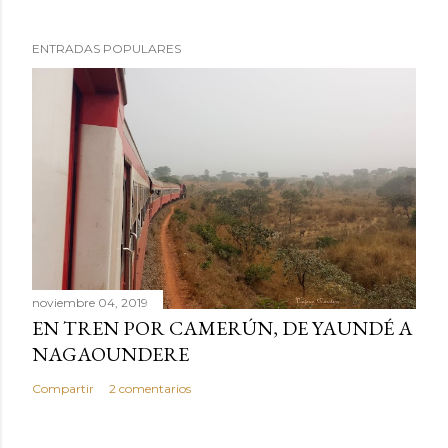
l
i
ENTRADAS POPULARES
c
a
r
u
n
c
o
m
e
n
noviembre 04, 2019
t
EN TREN POR CAMERÚN, DE YAUNDÉ A
a
NAGAOUNDERE
r
Compartir
2 comentarios
i
o