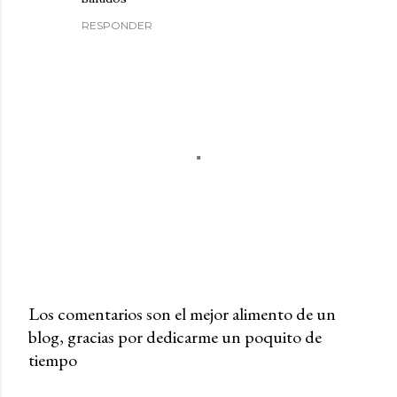
RESPONDER
Los comentarios son el mejor alimento de un
blog, gracias por dedicarme un poquito de
P
tiempo
u
b