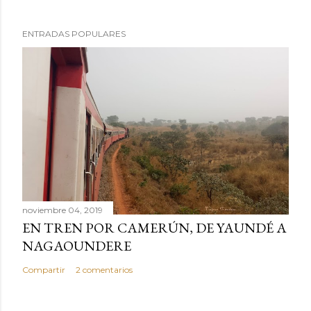
l
i
ENTRADAS POPULARES
c
a
r
u
n
c
o
m
e
n
noviembre 04, 2019
t
EN TREN POR CAMERÚN, DE YAUNDÉ A
a
NAGAOUNDERE
r
Compartir
2 comentarios
i
o