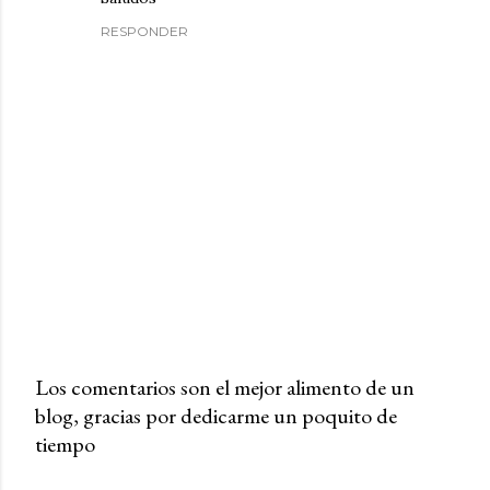
RESPONDER
Los comentarios son el mejor alimento de un
blog, gracias por dedicarme un poquito de
P
tiempo
u
b