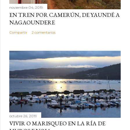
n
noviembre 04, 2019
t
EN TREN POR CAMERÚN, DE YAUNDÉ A
a
NAGAOUNDERE
r
Compartir
2 comentarios
i
o
octubre 26, 2019
VIVIR O MARISQUEO EN LA RÍA DE