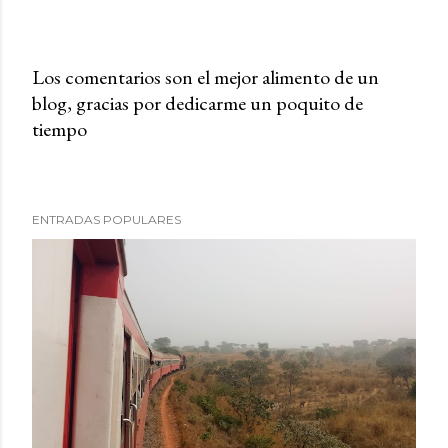
Los comentarios son el mejor alimento de un
blog, gracias por dedicarme un poquito de
P
tiempo
u
b
l
i
ENTRADAS POPULARES
c
a
r
u
n
c
o
m
e