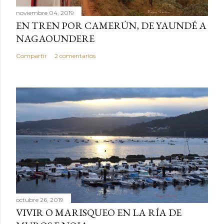
n
noviembre 04, 2019
t
EN TREN POR CAMERÚN, DE YAUNDÉ A
a
NAGAOUNDERE
r
Compartir
2 comentarios
i
o
octubre 26, 2019
VIVIR O MARISQUEO EN LA RÍA DE