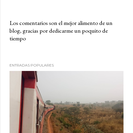
Los comentarios son el mejor alimento de un
blog, gracias por dedicarme un poquito de
P
tiempo
u
b
l
i
ENTRADAS POPULARES
c
a
r
u
n
c
o
m
e