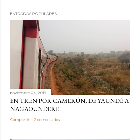
l
i
ENTRADAS POPULARES
c
a
r
u
n
c
o
m
e
n
noviembre 04, 2019
t
EN TREN POR CAMERÚN, DE YAUNDÉ A
a
NAGAOUNDERE
r
Compartir
2 comentarios
i
o