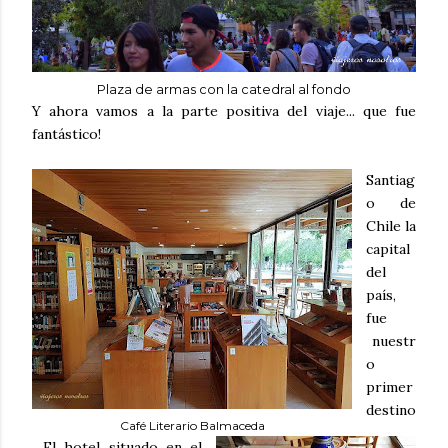
Plaza de armas con la catedral al fondo
Y ahora vamos a la parte positiva del viaje... que fue
fantástico!
Santiag
o de
Chile la
capital
del
país,
fue
nuestr
o
primer
destino
Café Literario Balmaceda
. El hotel situado en el