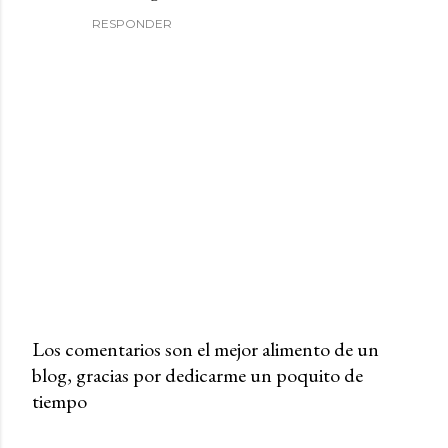
RESPONDER
Los comentarios son el mejor alimento de un
blog, gracias por dedicarme un poquito de
P
tiempo
u
b