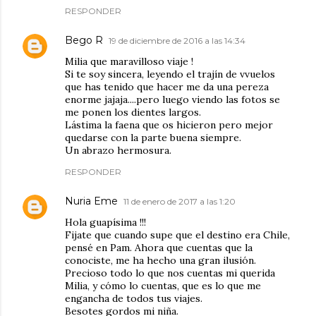
RESPONDER
Bego R
19 de diciembre de 2016 a las 14:34
Milia que maravilloso viaje !
Si te soy sincera, leyendo el trajín de vvuelos
que has tenido que hacer me da una pereza
enorme jajaja....pero luego viendo las fotos se
me ponen los dientes largos.
Lástima la faena que os hicieron pero mejor
quedarse con la parte buena siempre.
Un abrazo hermosura.
RESPONDER
Nuria Eme
11 de enero de 2017 a las 1:20
Hola guapísima !!!
Fijate que cuando supe que el destino era Chile,
pensé en Pam. Ahora que cuentas que la
conociste, me ha hecho una gran ilusión.
Precioso todo lo que nos cuentas mi querida
Milia, y cómo lo cuentas, que es lo que me
engancha de todos tus viajes.
Besotes gordos mi niña.