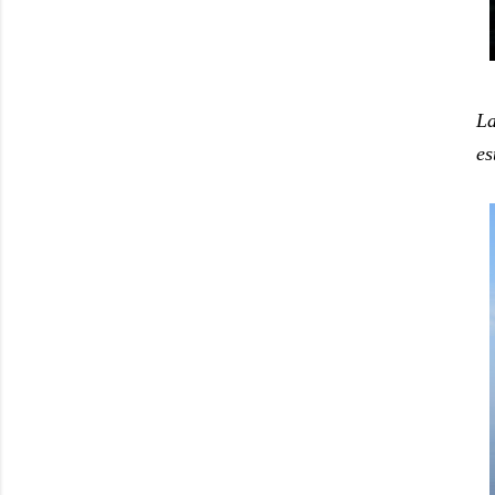
La
es