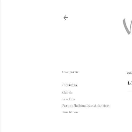
Compartir
se
U
Etiquetas
Galicia
Islas Cíes
Parque Nacional Islas Atlánticas
Rias Baixas