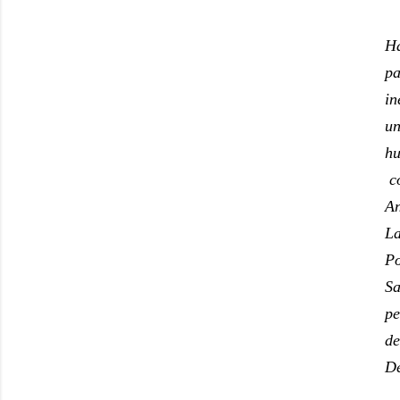
Ha
pa
in
un
hu
co
An
La
Po
Sa
pe
de
De